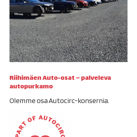
Riihimäen Auto-osat – palveleva
autopurkamo
Olemme osa Autocirc-konsernia.