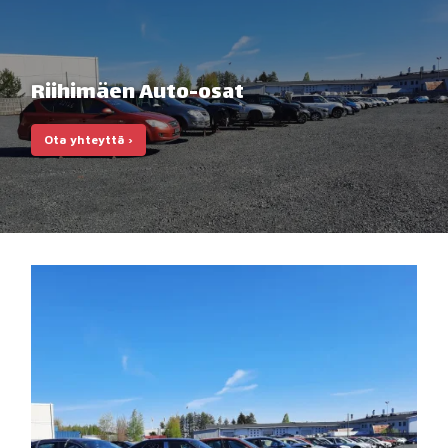
Riihimäen Auto-osat
Ota yhteyttä ›