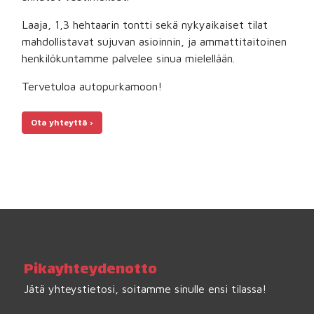
Laaja, 1,3 hehtaarin tontti sekä nykyaikaiset tilat
mahdollistavat sujuvan asioinnin, ja ammattitaitoinen
henkilökuntamme palvelee sinua mielellään.
Tervetuloa autopurkamoon!
Ota yhteyttä ›
Pika­yhteydenotto
Jätä yhteystietosi, soitamme sinulle ensi tilassa!