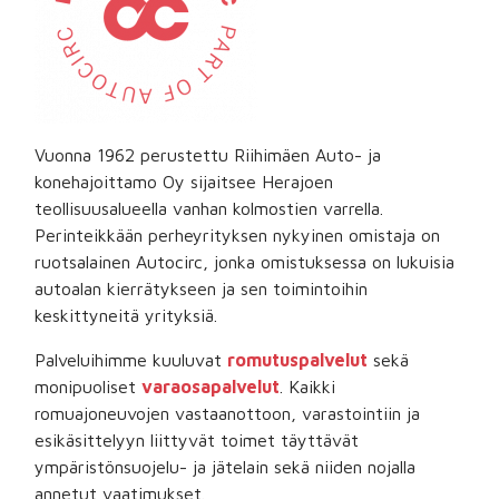
Vuonna 1962 perustettu Riihimäen Auto- ja
konehajoittamo Oy sijaitsee Herajoen
teollisuusalueella vanhan kolmostien varrella.
Perinteikkään perheyrityksen nykyinen omistaja on
ruotsalainen Autocirc, jonka omistuksessa on lukuisia
autoalan kierrätykseen ja sen toimintoihin
keskittyneitä yrityksiä.
Palveluihimme kuuluvat
romutuspalvelut
sekä
monipuoliset
varaosapalvelut
. Kaikki
romuajoneuvojen vastaanottoon, varastointiin ja
esikäsittelyyn liittyvät toimet täyttävät
ympäristönsuojelu- ja jätelain sekä niiden nojalla
annetut vaatimukset.