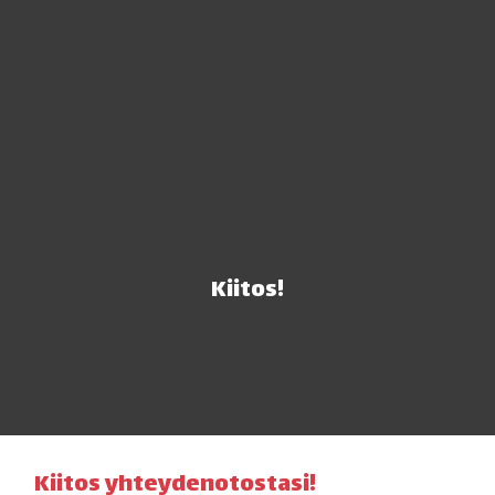
Kiitos!
Kiitos yhteydenotostasi!